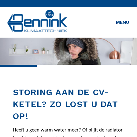
MENU
STORING AAN DE CV-
KETEL? ZO LOST U DAT
OP!
Heeft u geen warm water meer? Of blijft de radiator