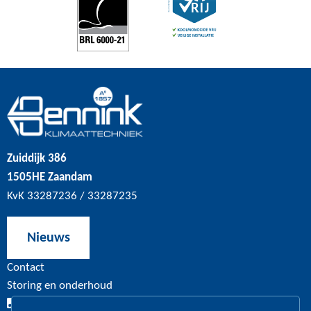
Zuiddijk 386
1505HE Zaandam
KvK 33287236 / 33287235
Nieuws
Contact
Storing en onderhoud
020 – 630 11 27